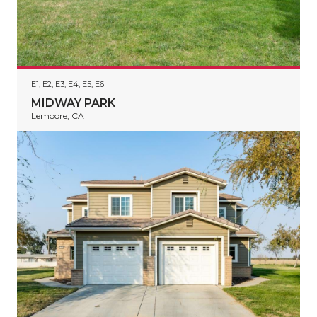
E1, E2, E3, E4, E5, E6
MIDWAY PARK
Lemoore, CA