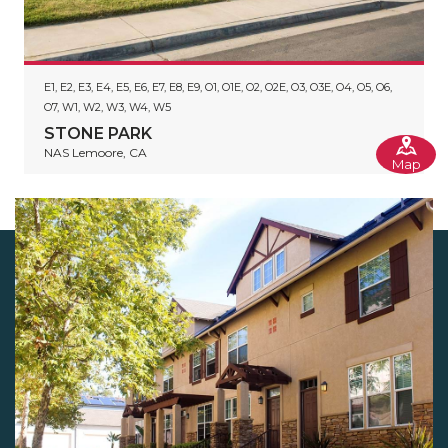
E1, E2, E3, E4, E5, E6, E7, E8, E9, O1, O1E, O2, O2E, O3, O3E, O4, O5, O6,
O7, W1, W2, W3, W4, W5
STONE PARK
NAS Lemoore, CA
Map