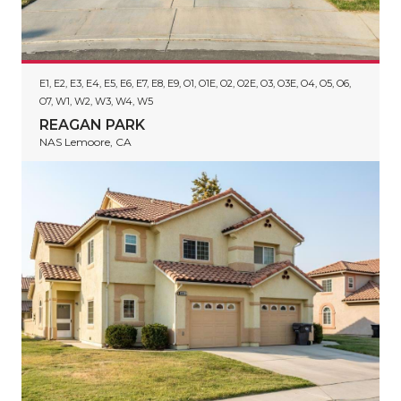
E1, E2, E3, E4, E5, E6, E7, E8, E9, O1, O1E, O2, O2E, O3, O3E, O4, O5, O6,
O7, W1, W2, W3, W4, W5
REAGAN PARK
NAS Lemoore, CA